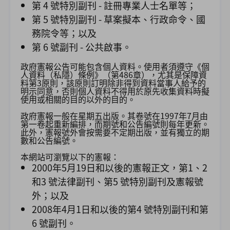
第 4 號特別副刊 - 註冊專業人士名單等；
第 5 號特別副刊 - 草案擬本、行政命令、國
務院令等；以及
第 6 號副刊 - 公共啟事。
政府憲報公告可能包含個人資料。使用者須遵守《個
人資料（私隱）條例》（第486章），尤其是保障資
料第3原則，該原則訂明除非得到資料當事人給予的
明示同意，否則個人資料不得用於原先收集資料時擬
使用或相關的目的以外的目的。
政府憲報一般在星期五出版。其卷號在1997年7月由
第一卷起重新編排，而期號和公告編號則每年更新。
此外，憲報號外會按需要不定期出版，並有獨立的期
數和公告編號。
本網站可瀏覽以下的憲報：
2000年5月19日和以後的憲報正文，第1、2
和3 號法律副刊、第5 號特別副刊及憲報號
外；以及
2008年4月1日和以後的第4 號特別副刊和第
6 號副刊。