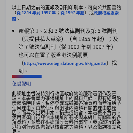
以上日期之前的憲報及副刊印刷本，可向公共圖書館
（
；
）或
從 1844 年到 1997 年
從 1997 年起
政府檔案處索
。
閱
憲報第 1、2 和 3 號法律副刊及第 6 號副刊
（只提供私人草案）（自 1955 年起）；及
第 7 號法律副刊（從 1992 年到 1997 年）
也可以在電子版香港法例網頁
（
）找
https://www.elegislation.gov.hk/gazette
到。
免責聲明
此網址由香港特別行政區政府物流服務署製作及管
理。本署會盡力確保網址上的資料無誤，但有絕對酌
情權隨時刪除、暫停登載或編輯各項資料而無須給予
任何理由。由於任何與網址內資料有關的理由或原
因，而導致出現申索、損失或損害，本署概不負責。
使用者須自行評估本網址所載或與本網址有關連的各
項資料，並應在根據該等資料行事前，參照印行的香
港特別行政區憲報以核實該等資料，以及徵詢獨立意
見。