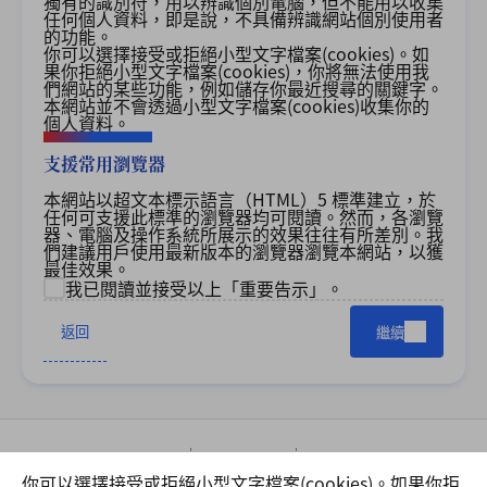
獨有的識別符，用以辨識個別電腦，但不能用以收集
任何個人資料，即是說，不具備辨識網站個別使用者
的功能。
你可以選擇接受或拒絕小型文字檔案
(cookies)
。如
果你拒絕小型文字檔案
(cookies)
，你將無法使用我
們網站的某些功能，例如儲存你最近搜尋的關鍵字。
本網站並不會透過小型文字檔案
(cookies)
收集你的
個人資料。
支援常用瀏覽器
本網站以超文本標示語言（HTML）5 標準建立，於
任何可支援此標準的瀏覽器均可閱讀。然而，各瀏覽
器、電腦及操作系統所展示的效果往往有所差別。我
們建議用戶使用最新版本的瀏覽器瀏覽本網站，以獲
最佳效果。
我已閱讀並接受以上「重要告示」。
返回
繼續
網站指南
重要告示
私隱政策
你可以選擇接受或拒絕小型文字檔案(cookies)。如果你拒