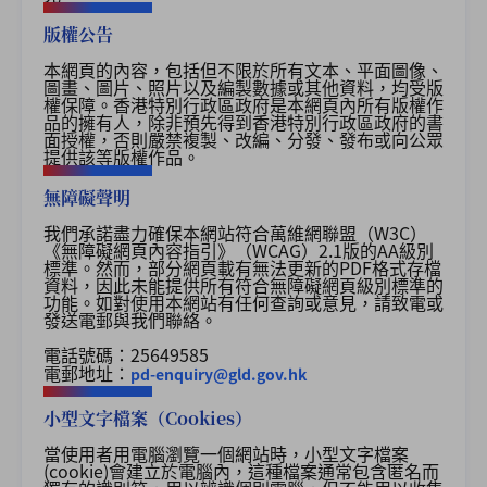
版權公告
本網頁的內容，包括但不限於所有文本、平面圖像、
圖畫、圖片、照片以及編製數據或其他資料，均受版
權保障。香港特別行政區政府是本網頁內所有版權作
品的擁有人，除非預先得到香港特別行政區政府的書
面授權，否則嚴禁複製、改編、分發、發布或向公眾
提供該等版權作品。
無障礙聲明
我們承諾盡力確保本網站符合萬維網聯盟（W3C）
《無障礙網頁內容指引》（WCAG）2.1版的AA級別
標準。然而，部分網頁載有無法更新的PDF格式存檔
資料，因此未能提供所有符合無障礙網頁級別標準的
功能。如對使用本網站有任何查詢或意見，請致電或
發送電郵與我們聯絡。
電話號碼：25649585
電郵地址：
pd-enquiry@gld.gov.hk
小型文字檔案（Cookies）
當使用者用電腦瀏覽一個網站時，小型文字檔案
(cookie)
會建立於電腦內，這種檔案通常包含匿名而