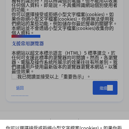
獨有的識別符，用以辨識個別電腦，但不能用以收集
任何個人資料，即是說，不具備辨識網站個別使用者
的功能。
你可以選擇接受或拒絕小型文字檔案
(cookies)
。如
果你拒絕小型文字檔案
(cookies)
，你將無法使用我
們網站的某些功能，例如儲存你最近搜尋的關鍵字。
本網站並不會透過小型文字檔案
(cookies)
收集你的
個人資料。
支援常用瀏覽器
本網站以超文本標示語言（HTML）5 標準建立，於
任何可支援此標準的瀏覽器均可閱讀。然而，各瀏覽
器、電腦及操作系統所展示的效果往往有所差別。我
們建議用戶使用最新版本的瀏覽器瀏覽本網站，以獲
最佳效果。
我已閱讀並接受以上「重要告示」。
返回
繼續
網站指南
重要告示
私隱政策
你可以選擇接受或拒絕小型文字檔案(cookies)。如果你拒