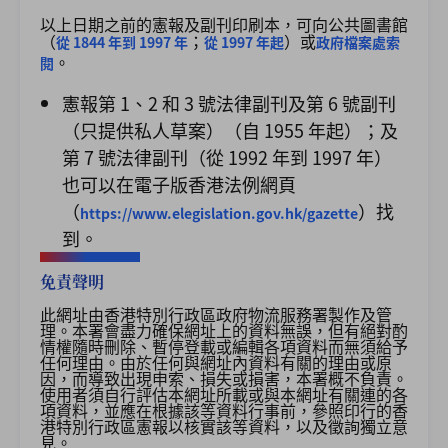
以上日期之前的憲報及副刊印刷本，可向公共圖書館
（
；
）或
從 1844 年到 1997 年
從 1997 年起
政府檔案處索
。
閱
憲報第 1、2 和 3 號法律副刊及第 6 號副刊
（只提供私人草案）（自 1955 年起）；及
第 7 號法律副刊（從 1992 年到 1997 年）
也可以在電子版香港法例網頁
（
）找
https://www.elegislation.gov.hk/gazette
到。
免責聲明
此網址由香港特別行政區政府物流服務署製作及管
理。本署會盡力確保網址上的資料無誤，但有絕對酌
情權隨時刪除、暫停登載或編輯各項資料而無須給予
任何理由。由於任何與網址內資料有關的理由或原
因，而導致出現申索、損失或損害，本署概不負責。
使用者須自行評估本網址所載或與本網址有關連的各
項資料，並應在根據該等資料行事前，參照印行的香
港特別行政區憲報以核實該等資料，以及徵詢獨立意
見。