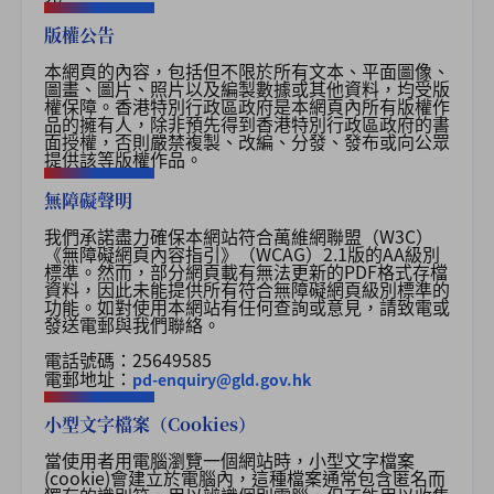
版權公告
本網頁的內容，包括但不限於所有文本、平面圖像、
圖畫、圖片、照片以及編製數據或其他資料，均受版
權保障。香港特別行政區政府是本網頁內所有版權作
品的擁有人，除非預先得到香港特別行政區政府的書
面授權，否則嚴禁複製、改編、分發、發布或向公眾
提供該等版權作品。
無障礙聲明
我們承諾盡力確保本網站符合萬維網聯盟（W3C）
《無障礙網頁內容指引》（WCAG）2.1版的AA級別
標準。然而，部分網頁載有無法更新的PDF格式存檔
資料，因此未能提供所有符合無障礙網頁級別標準的
功能。如對使用本網站有任何查詢或意見，請致電或
發送電郵與我們聯絡。
電話號碼：25649585
電郵地址：
pd-enquiry@gld.gov.hk
小型文字檔案（Cookies）
當使用者用電腦瀏覽一個網站時，小型文字檔案
(cookie)
會建立於電腦內，這種檔案通常包含匿名而